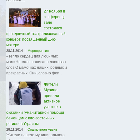
сельское...
27 ноября в
конференц-
зале
состоялся
праздничный театрализованный
концерт, посвященный Дню
матери.
28.11.2014
|
Мероприятия
«Тепло сердец для любимых
мам»Не мало написано ласковых
слов О мамочках наших, родных и
прекрасных. Они, словно феи...
Жители
Мурино
приняли
активное
участие в
оказании гуманитарной помощи
беженцам с юго-восточных
регионов Украины.
28.11.2014
|
Социальная жизнь
Жители нашего муниципального