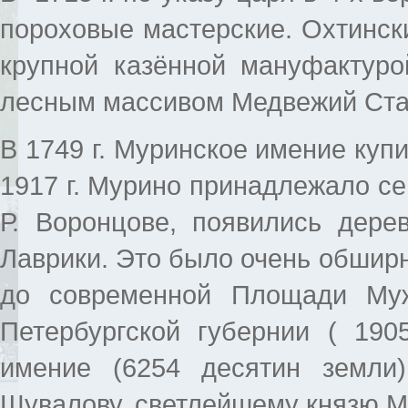
пороховые мастерские. Охтинск
крупной казённой мануфактур
лесным массивом Медвежий Ста
В 1749 г. Муринское имение купи
1917 г. Мурино принадлежало се
Р. Воронцове, появились дере
Лаврики. Это было очень обширн
до современной Площади Муж
Петербургской губернии ( 190
имение (6254 десятин земли
Шувалову, светлейшему князю М