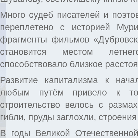
Много судеб писателей и поэто
переплетено с историей Мур
фрагменты фильмов «Дубровски
становится местом летне
способствовало близкое расстоя
Развитие капитализма к нача
любым путём привело к том
строительство велось с разма
гибли, пруды заглохли, строени
В годы Великой Отечественно