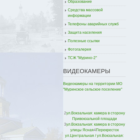
Образование
Средства массовой
информации
Телефоны аварийных служб
Защита населения
Полезные ссылки
Фотогалерея
ТСЖ "Мурино-2"
ВИДЕОКАМЕРЫ
Видеокамеры на территории МО
"Муринское сельское поселение"
2
ул.Вокзальная: камера в сторону
Привокзальной площади
3
ул.Вокзальная: камера в сторону
улицы Ясная
4
Перекресток
ул.Центральная / ул.Вокзальная: