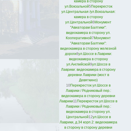
камера в сторону
ул.Вокзальной
5
Перекресток
ул.Центральная /ул.Вокзальная:
камера в сторону
ул.Центральной
6
Монумент
"Авиаторам Балтики":
видеокамера в сторону ул.
Кооперативной
7
Монумент
"Авиаторам Балтики":
видеокамера в сторону железной
дороги
8
ул.Шоссе в Лаврики:
видеокамера в сторону
ул.Английской
9
ул.Шоссе в
Лаврики: видеокамера в сторону
деревни Лаврики (мост в
Девяткино)
10
Перекресток ул.Шоссе в
Лаврики / Родниковый пер.:
видеокамера в сторону деревни
Лаврики
11
Перекресток ул.Шоссе в
Лаврики / Родниковый пер.:
видеокамера в сторону ул.
Центральной
12
ул.Шоссе в
Лаврики, д.34 корп.2: видеокамера
в сторону в сторону деревни