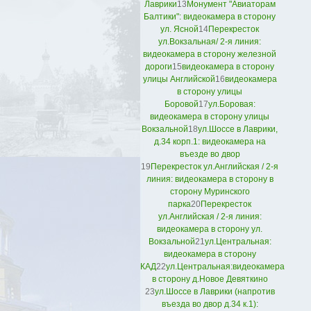
Лаврики
13
Монумент "Авиаторам
Балтики": видеокамера в сторону
ул. Ясной
14
Перекресток
ул.Вокзальная/ 2-я линия:
видеокамера в сторону железной
дороги
15
видеокамера в сторону
улицы Английской
16
видеокамера
в сторону улицы
Боровой
17
ул.Боровая:
видеокамера в сторону улицы
Вокзальной
18
ул.Шоссе в Лаврики,
д.34 корп.1: видеокамера на
въезде во двор
19
Перекресток ул.Английская / 2-я
линия: видеокамера в сторону в
сторону Муринского
парка
20
Перекресток
ул.Английская / 2-я линия:
видеокамера в сторону ул.
Вокзальной
21
ул.Центральная:
видеокамера в сторону
КАД
22
ул.Центральная:видеокамера
в сторону д.Новое Девяткино
23
ул.Шоссе в Лаврики (напротив
въезда во двор д.34 к.1):