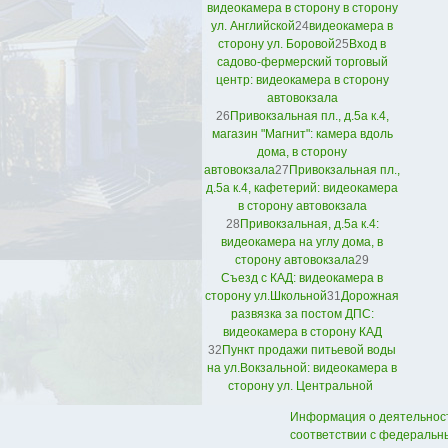
видеокамера в сторону в сторону
ул. Английской
24
видеокамера в
сторону ул. Боровой
25
Вход в
садово-фермерский торговый
центр: видеокамера в сторону
автовокзала
26
Привокзальная пл., д.5а к.4,
магазин "Магнит": камера вдоль
дома, в сторону
автовокзала
27
Привокзальная пл.,
д.5а к.4, кафетерий: видеокамера
в сторону автовокзала
28
Привокзальная, д.5а к.4:
видеокамера на углу дома, в
сторону автовокзала
29
Съезд с КАД: видеокамера в
сторону ул.Школьной
31
Дорожная
развязка за постом ДПС:
видеокамера в сторону КАД
32
Пункт продажи питьевой воды
на ул.Вокзальной: видеокамера в
сторону ул. Центральной
Информация о деятельност
соответствии с федеральны