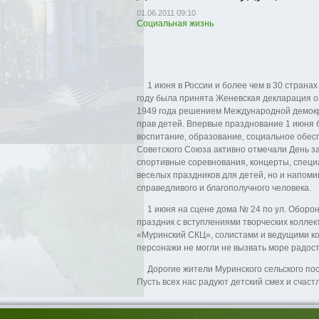
01.06.2011 09:10
Социальная жизнь
1 июня в России и более чем в 30 страна
году была принята Женевская декларация о
1949 года решением Международной демокр
прав детей. Впервые празднование 1 июня б
воспитание, образование, социальное обес
Советского Союза активно отмечали День з
спортивные соревнования, концерты, специа
веселых праздников для детей, но и напоми
справедливого и благополучного человека.
1 июня на сцене дома № 24 по ул. Оборон
праздник с вступлениями творческих коллек
«Муринский СКЦ», солистами и ведущими ко
персонажи не могли не вызвать море радос
Дорогие жители Муринского сельского посе
Пусть всех нас радуют детский смех и счаст