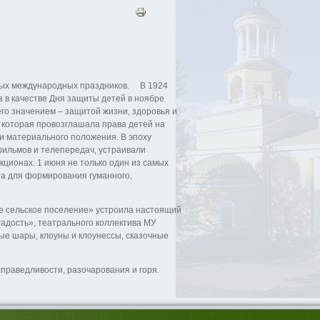
арых международных праздников. В 1924
 в качестве Дня защиты детей в ноябре
о значением – защитой жизни, здоровья и
, которая провозглашала права детей на
и материального положения. В эпоху
фильмов и телепередач, устраивали
ционах. 1 июня не только один из самых
та для формирования гуманного,
е сельское поселение» устроила настоящий
Радость», театрального коллектива МУ
е шары, клоуны и клоунессы, сказочные
праведливости, разочарования и горя.