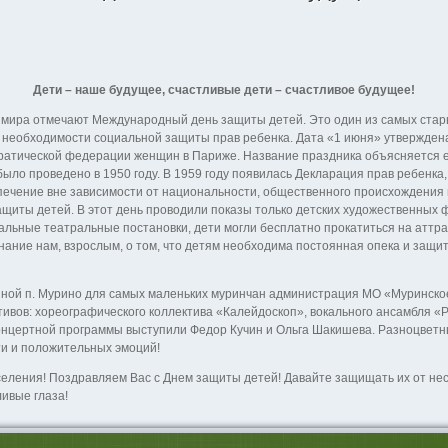
Дети – наше будущее, счастливые дети – счастливое будущее!
х мира отмечают Международный день защиты детей. Это один из самых ст
 необходимости социальной защиты прав ребенка. Дата «1 июня» утверждена
атической федерации женщин в Париже. Название праздника объясняется ег
ыло проведено в 1950 году. В 1959 году появилась Декларация прав ребенка
печение вне зависимости от национальности, общественного происхождения 
ащиты детей. В этот день проводили показы только детских художественных 
льные театральные постановки, дети могли бесплатно прокатиться на аттрак
нание нам, взрослым, о том, что детям необходима постоянная опека и защи
ной п. Мурино для самых маленьких муринчан администрация МО «Муринско
тивов: хореографического коллектива «Калейдоскоп», вокального ансамбля «
нцертной программы выступили Федор Кучин и Ольга Шакишева. Разноцветны
ти и положительных эмоций!
ления! Поздравляем Вас с Днем защиты детей! Давайте защищать их от нес
ливые глаза!